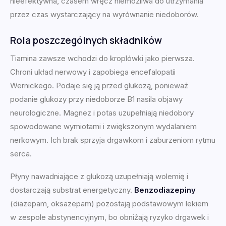
nieefektywna, czasem wręcz niemożliwa do utrzymania
przez czas wystarczający na wyrównanie niedoborów.
Rola poszczególnych składników
Tiamina zawsze wchodzi do kroplówki jako pierwsza.
Chroni układ nerwowy i zapobiega encefalopatii
Wernickego. Podaje się ją przed glukozą, ponieważ
podanie glukozy przy niedoborze B1 nasila objawy
neurologiczne. Magnez i potas uzupełniają niedobory
spowodowane wymiotami i zwiększonym wydalaniem
nerkowym. Ich brak sprzyja drgawkom i zaburzeniom rytmu
serca.
Płyny nawadniające z glukozą uzupełniają wolemię i
dostarczają substrat energetyczny.
Benzodiazepiny
(diazepam, oksazepam) pozostają podstawowym lekiem
w zespole abstynencyjnym, bo obniżają ryzyko drgawek i