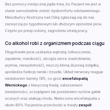
Bez pomocy medycznej pętla trwa, bo Pacjent nie jest w
stanie samodzielnie znieść dyskomfortu odstawiennego.
Mieszkańcy Kostrzyna nad Odrą zgłaszają się do nas
zazwyczaj po tygodniowym lub dłuższym epizodzie picia.
Często po presji rodziny, zagrożeniu utratą pracy.
Co alkohol robi z organizmem podczas ciągu
Długotrwałe picie uszkadza wątrobę (stłuszczenie,
zapalenie, marskość), obciąża serce (nadciśnienie,
arytmie, niewydolność), niszczy błonę śluzową żołądka,
upośledza funkcje nerek i trzustki. Układ nerwowy reaguje
niedoborem tiaminy (B1), co grozi
encefalopatią
Wernickego
z klasyczną triadą: zaburzeniami
świadomości, oczopląsem lub porażeniem ruchów gałek
ocznych oraz ataksją chodu. Nieleczona encefalopatia u
około 80% Pacjentów przechodzi w trwały
zespół