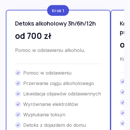
Krok 1
Detoks alkoholowy 3h/6h/12h
Kon
psy
od 700 zł
od
Pomoc w odstawieniu alkoholu.
Kons
Pomoc w odstawieniu
Przerwanie ciągu alkoholowego
Likwidacja objawów odstawiennych
Wyrównanie elektrolitów
Wypłukanie toksyn
Detoks z dojazdem do domu