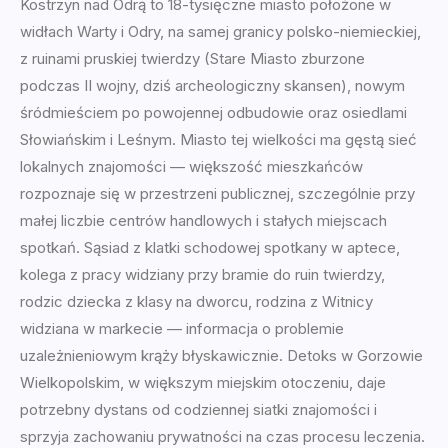
Kostrzyn nad Odrą to 18-tysięczne miasto położone w
widłach Warty i Odry, na samej granicy polsko-niemieckiej,
z ruinami pruskiej twierdzy (Stare Miasto zburzone
podczas II wojny, dziś archeologiczny skansen), nowym
śródmieściem po powojennej odbudowie oraz osiedlami
Słowiańskim i Leśnym. Miasto tej wielkości ma gęstą sieć
lokalnych znajomości — większość mieszkańców
rozpoznaje się w przestrzeni publicznej, szczególnie przy
małej liczbie centrów handlowych i stałych miejscach
spotkań. Sąsiad z klatki schodowej spotkany w aptece,
kolega z pracy widziany przy bramie do ruin twierdzy,
rodzic dziecka z klasy na dworcu, rodzina z Witnicy
widziana w markecie — informacja o problemie
uzależnieniowym krąży błyskawicznie. Detoks w Gorzowie
Wielkopolskim, w większym miejskim otoczeniu, daje
potrzebny dystans od codziennej siatki znajomości i
sprzyja zachowaniu prywatności na czas procesu leczenia.