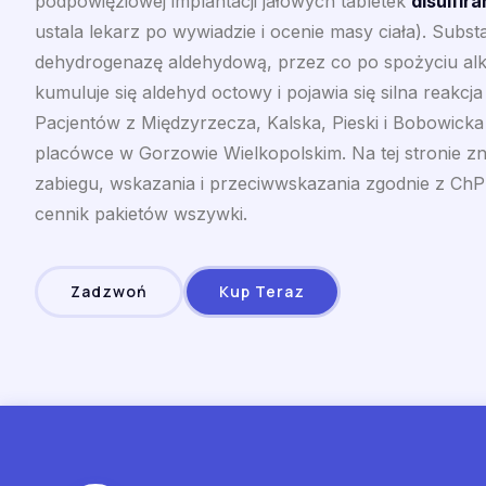
podpowięziowej implantacji jałowych tabletek
disulfir
ustala lekarz po wywiadzie i ocenie masy ciała). Subs
dehydrogenazę aldehydową, przez co po spożyciu al
kumuluje się aldehyd octowy i pojawia się silna reakcja
Pacjentów z Międzyrzecza, Kalska, Pieski i Bobowick
placówce w Gorzowie Wielkopolskim. Na tej stronie zn
zabiegu, wskazania i przeciwwskazania zgodnie z ChP
cennik pakietów wszywki.
Zadzwoń
Kup Teraz