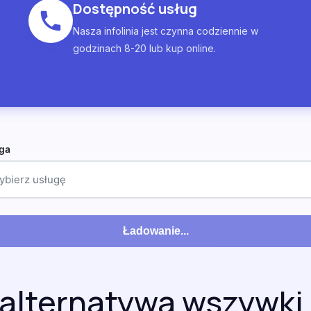
Dostępność usług
Nasza infolinia jest czynna codziennie w
godzinach 8-20 lub kup online.
ga
ybierz usługę
Ładowanie...
 alternatywa wszywki