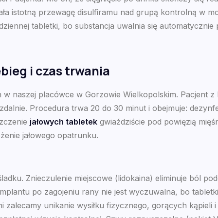
zała istotną przewagę disulfiramu nad grupą kontrolną w
ziennej tabletki, bo substancja uwalnia się automatycznie
ieg i czas trwania
w naszej placówce w Gorzowie Wielkopolskim. Pacjent z M
 zdalnie. Procedura trwa 20 do 30 minut i obejmuje: dezynf
szczenie
jałowych tabletek
gwiaździście pod powięzią mięś
ożenie jałowego opatrunku.
śladku. Znieczulenie miejscowe (lidokaina) eliminuje ból po
mplantu po zagojeniu rany nie jest wyczuwalna, bo tabletk
dni zalecamy unikanie wysiłku fizycznego, gorących kąpiel