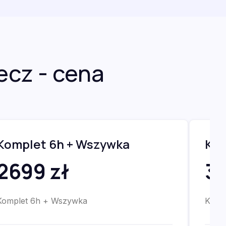
cz - cena
Komplet 6h + Wszywka
Kom
2699 zł
32
Komplet 6h + Wszywka
Komp