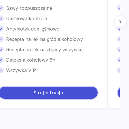
Szwy rozpuszczalne
S
Darmowa kontrola
D
Antybiotyk domięśniowo
A
Recepta na lek na głód alkoholowy
R
Recepta na lek nasilający wszywkę
R
Detoks alkoholowy 6h
D
Wszywka VIP
W
E-rejestracja