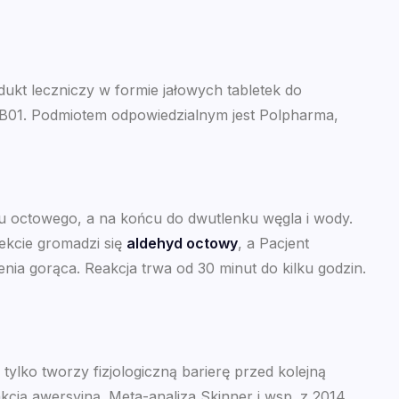
ukt leczniczy w formie jałowych tabletek do
BB01. Podmiotem odpowiedzialnym jest Polpharma,
u octowego, a na końcu do dwutlenku węgla i wody.
ekcie gromadzi się
aldehyd octowy
, a Pacjent
enia gorąca. Reakcja trwa od 30 minut do kilku godzin.
ylko tworzy fizjologiczną barierę przed kolejną
kcją awersyjną. Meta-analiza Skinner i wsp. z 2014