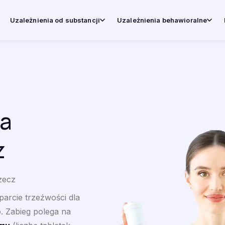
Uzależnienia od substancji
Uzależnienia behawioralne
a
z
zecz
arcie trzeźwości dla
. Zabieg polega na