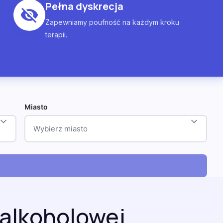
Pełna dyskrecja
Zapewniamy poufność na każdym kroku
terapii.
Miasto
Wybierz miasto
 alkoholowej