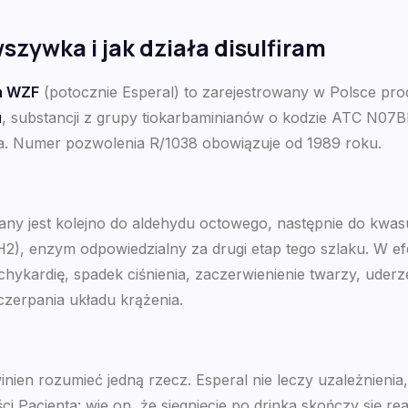
szywka i jak działa disulfiram
m WZF
(potocznie Esperal) to zarejestrowany w Polsce prod
u
, substancji z grupy tiokarbaminianów o kodzie ATC N07
. Numer pozwolenia R/1038 obowiązuje od 1989 roku.
ny jest kolejno do aldehydu octowego, następnie do kwas
), enzym odpowiedzialny za drugi etap tego szlaku. W ef
chykardię, spadek ciśnienia, zaczerwienienie twarzy, uderz
czerpania układu krążenia.
n rozumieć jedną rzecz. Esperal nie leczy uzależnienia, t
 Pacjenta: wie on, że sięgnięcie po drinka skończy się rea