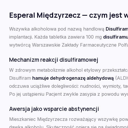
Esperal Międzyrzecz — czym jest w
Wszywka alkoholowa pod nazwą handlową
Disulfira
implantacji. Każda tabletka zawiera 100 mg
disulfiram
wytwórcą Warszawskie Zakłady Farmaceutyczne Polfa
Mechanizm reakcji disulfiramowej
W zdrowym metabolizmie alkohol etylowy przekształca
Disulfiram
hamuje dehydrogenazę aldehydową
(ALDH2
odczuwa uciążliwe dolegliwości: nudności, wymioty, ta
Po jej ustąpieniu Pacjent zwykle zasypia z powodu wy
Awersja jako wsparcie abstynencji
Mieszkaniec Międzyrzecza rozważający wszywkę powinie
dawką alkoholu. Skuteczność opiera się na świadomości