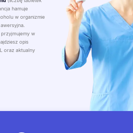
amu
(liczbę tabletek
tancja hamuje
koholu w organizmie
 awersyjna.
a przyjmujemy w
ajdziesz opis
L oraz aktualny